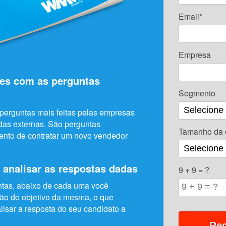
Email*
Empresa
es com as perguntas
Segmento
erguntas mais feitas pelas empresas
as externas. São perguntas
Tamanho da 
nto de contratar um novo vendedor
analisar as respostas dadas
9 + 9 = ?
tas, abaixo de cada uma você
ção do objetivo da mesma, o que
isar a resposta do seu candidato a